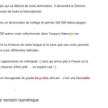
jeu qui se défend de toute domination. Il deviendra le Domino-
sés de toute la francophonie.
ns un dictionnaire de collège et permet 160 000 télescopages.
200 autres mots sélectionnés dans l’espace
fran
co
pho
ne.
rir la richesse de notre langue et le sens que ses mots peuvent
e sous différentes latitudes.
pportuniste en métropole. ( celui qui arrive pile à l’heure où le
 chances d’être prêt … un espère cuit ! )
tion hexagonale du
poulet-bicyclette
africain : c’est une
hirondelle
.
re version numérique