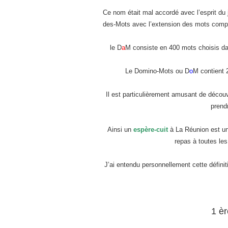
Ce nom était mal accordé avec l’esprit du 
des-Mots avec l’extension des mots compo
le D
a
M consiste en 400 mots choisis da
Le Domino-Mots ou D
o
M contient 
Il est particulièrement amusant de découv
prendr
Ainsi un
espère-cuit
à La Réunion est un o
repas à toutes les
J’ai entendu personnellement cette défini
1 è