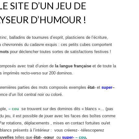
E SITE D’UN JEU DE
LYSEUR D’HUMOUR !
zinc
, balladins de tournures d’esprit, plasticiens de l’écriture,
ou chevronnés du cadavre exquis : ces petits cubes comportent
mots
pour déclencher toutes sortes de satisfactions festives !
mposés avec trait d’union de
la langue française
et de toute la
is imprimés recto-verso sur 200 dominos.
remières parties des mots composés exemples
état-
et
super
–
e d’un îlot central noir ou coloré.
mple,
–
cou
se trouvent sur des dominos dits « blancs »… (pas
n du jeu, il est possible de jouer avec les faces des boîtes comme
ar rotations, déplacements , mises en contact fortuites ou/et
blancs présents à l’intérieur : vous créerez- -télescoperez
uvelles
telles que
état- -sœur
ou
super-
– cou
.