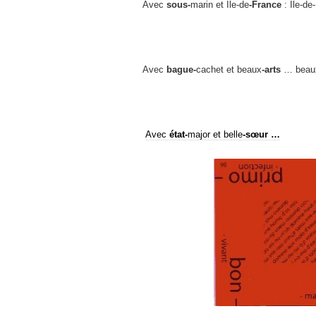
Avec
sous-
marin et Ile-de
-France
: Ile-de
Avec
bague-
cachet et beaux
-arts
… beaux
Avec
état-
major et belle
-sœur …