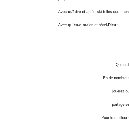
Avec
ouï-
dire et après
-ski
telles que :
Avec
qu’en-dira-
t’on et hôtel
-Dieu
:
Qu’en-d
En de nombreus
jouerez ou
partagerez
Pour le meilleur e