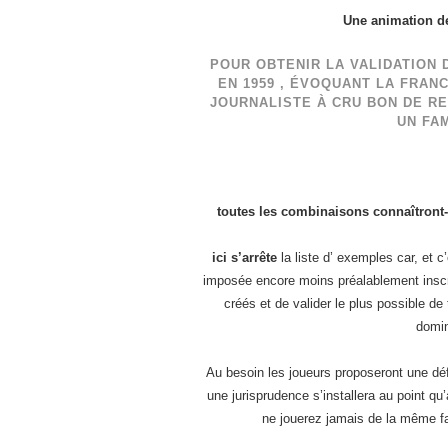
Une animation de
POUR OBTENIR LA VALIDATION 
EN 1959 , ÉVOQUANT LA FRAN
JOURNALISTE À CRU BON DE R
UN FAM
toutes les combinaisons connaîtront-
ici s’arrête
la liste d’ exemples car, et 
imposée encore moins préalablement inscrit
créés et de valider le plus possible d
domin
Au besoin les joueurs proposeront une déf
une jurisprudence s’installera au point q
ne jouerez jamais de la même fa