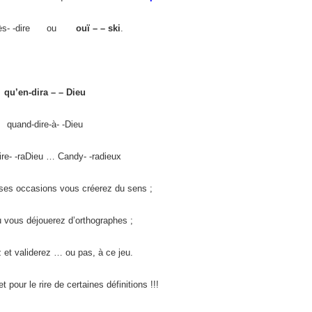
 après- -dire ou
ouï – – ski
.
qu’en-dira – – Dieu
quand-dire-à- -Dieu
ire- -raDieu … Candy- -radieux
es occasions vous créerez du sens ;
 vous déjouerez d’orthographes ;
 et validerez … ou pas, à ce jeu.
t pour le rire de certaines définitions !!!