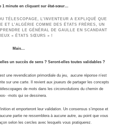
 1 minute en cliquant sur état-sœur…
DU TÉLESCOPAGE, L’INVENTEUR A EXPLIQUÉ QUE
CE ET L’ALGÉRIE COMME DES ÉTATS FRÈRES, UN
EPRENDRE LE GÉNÉRAL DE GAULLE EN SCANDANT
EUX « ÉTATS SŒURS » !
Mais…
elles un succès de sens ? Seront-elles toutes validables ?
c’est une revendication primordiale du jeu, aucune réponse n’est
e sur une carte. Il revient aux joueurs de partager les concepts
e télescopages de mots dans les circonvolutions du chemin de
os- -mots qui se dessinera.
inition et emporteront leur validation. Un consensus s’impose et
u’aucune partie ne ressemblera à aucune autre, au point que vous
çon selon les cercles avec lesquels vous pratiquerez.