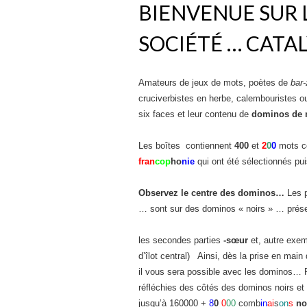
BIENVENUE SUR L
SOCIÉTÉ … CATA
Amateurs de jeux de mots, poètes de
bar-
cruciverbistes en herbe, calembouristes 
six faces et leur contenu de
dominos de 
Les boîtes contiennent
400
et
2
0
0
mots co
fran
cop
ho
nie
qui ont été sélectionnés pu
Observez le centre des dominos…
Les p
… sont sur des dominos « noirs » … présenc
les secondes parties
-sœur
et, autre exe
d’îlot central) Ainsi, dès la prise en mai
il vous sera possible avec les dominos… P
réfléchies des côtés des dominos noirs et 
jusqu’à 160000 +
8
0
0
00
comb
in
ai
s
on
s
no