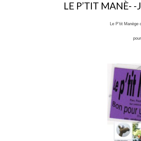
LE P’TIT MANÈ- -J
Le P’tit Manège 
pou