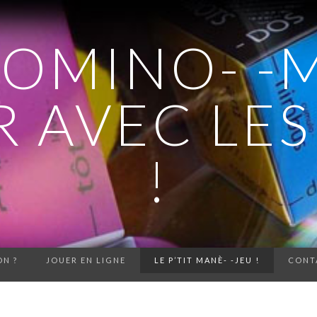
DOMINO- -
 AVEC LE
!
N ?
JOUER EN LIGNE
LE P’TIT MANÈ- -JEU !
CONT